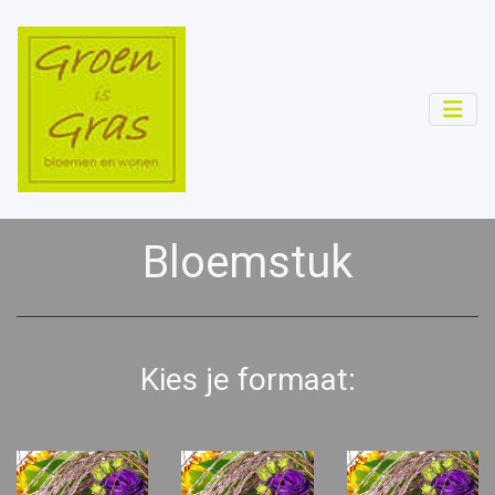
Bloemstuk
Kies je formaat: