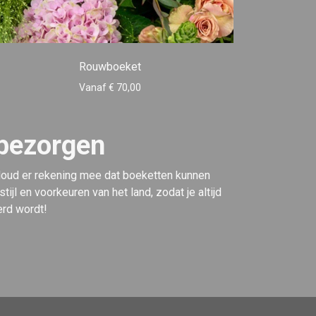
Rouwboeket
Vanaf € 70,00
 bezorgen
 Houd er rekening mee dat boeketten kunnen
l en voorkeuren van het land, zodat je altijd
erd wordt!