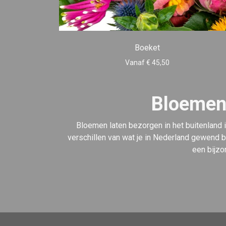
Boeket
Vanaf € 45,50
Bloemen 
Bloemen laten bezorgen in het buitenland 
verschillen van wat je in Nederland gewend b
een bijzo