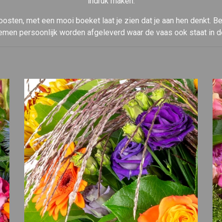
indruk maken.
oosten, met een mooi boeket laat je zien dat je aan hen denkt. B
emen persoonlijk worden afgeleverd waar de vaas ook staat in d