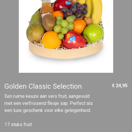
Golden Classic Selection
€ 24,95
Een ruime keuze aan vers fruit, aangevuld
met een verfrissend flesje sap. Perfect als
een luxe geschenk voor elke gelegenheid.
17 stuks fruit